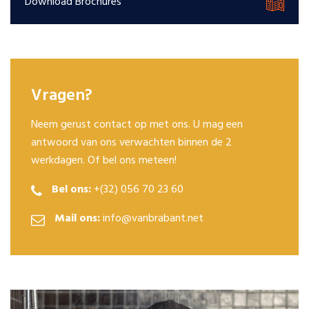
Download Brochures
Vragen?
Neem gerust contact op met ons. U mag een
antwoord van ons verwachten binnen de 2
werkdagen. Of bel ons meteen!
Bel ons:
+(32) 056 70 23 60
Mail ons:
info@vanbrabant.net