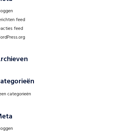
nloggen
erichten feed
eacties feed
ordPress.org
rchieven
ategorieën
een categorieën
eta
nloggen