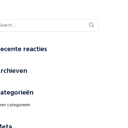
ecente reacties
rchieven
ategorieën
een categorieën
eta