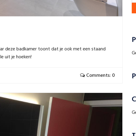
P
 maar deze badkamer toont dat je ook met een staand
G
e uit je hoeken!
P
Comments: 0
C
G