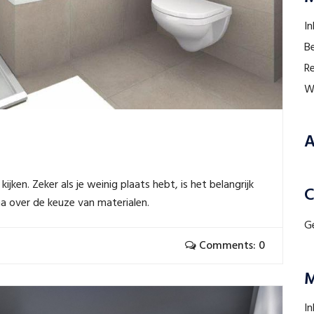
I
B
R
W
A
ijken. Zeker als je weinig plaats hebt, is het belangrijk
C
na over de keuze van materialen.
G
Comments: 0
M
I