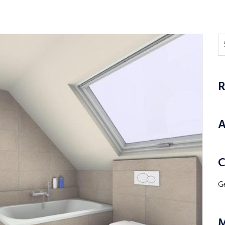
R
A
C
G
M