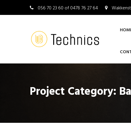
056 70 23 60 of 0478 76 27 64
Wakkenst
HOM
CON
Project Category:
B