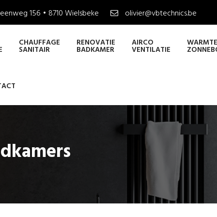
eenweg 156 • 8710 Wielsbeke
olivier@vbtechnics.be
CHAUFFAGE
RENOVATIE
AIRCO
WARMTE
E
SANITAIR
BADKAMER
VENTILATIE
ZONNEB
TACT
adkamers