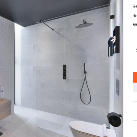
B
R
W