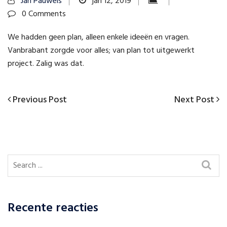
Jan Pauwels
jan 12, 2019
0 Comments
We hadden geen plan, alleen enkele ideeën en vragen.
Vanbrabant zorgde voor alles; van plan tot uitgewerkt
project. Zalig was dat.
Previous
Next
Previous Post
Next Post
Bericht
Post
Post
navigatie
Recente reacties