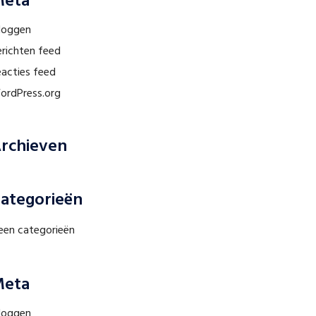
eta
nloggen
erichten feed
eacties feed
ordPress.org
rchieven
ategorieën
een categorieën
eta
nloggen