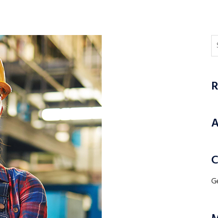
R
A
C
G