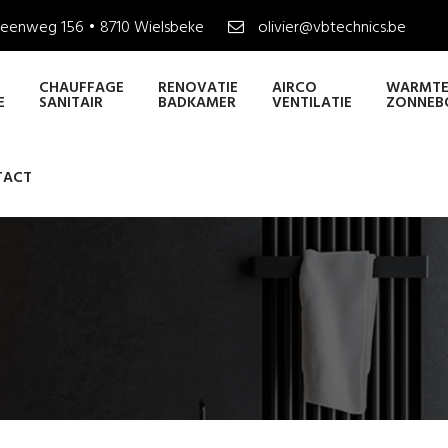
eenweg 156 • 8710 Wielsbeke
olivier@vbtechnics.be
CHAUFFAGE
RENOVATIE
AIRCO
WARMTE
E
SANITAIR
BADKAMER
VENTILATIE
ZONNEB
TACT