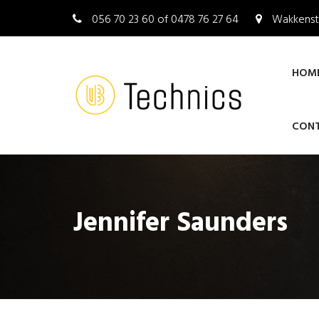
056 70 23 60 of 0478 76 27 64
Wakkenst
HOM
CON
Jennifer Saunders