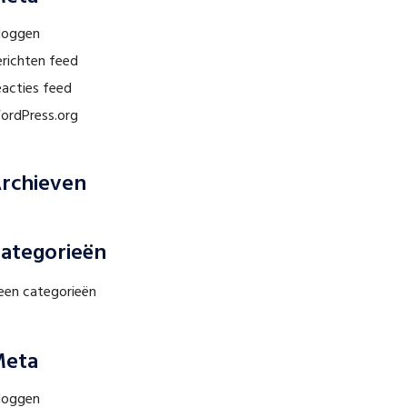
nloggen
erichten feed
eacties feed
ordPress.org
rchieven
ategorieën
een categorieën
eta
nloggen