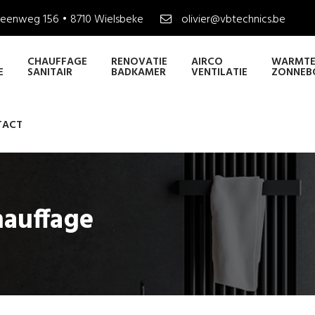
eenweg 156 • 8710 Wielsbeke
olivier@vbtechnics.be
CHAUFFAGE
RENOVATIE
AIRCO
WARMTE
E
SANITAIR
BADKAMER
VENTILATIE
ZONNEB
TACT
auffage