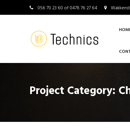
056 70 23 60 of 0478 76 27 64
Wakkenst
HOM
CON
Project Category:
Ch