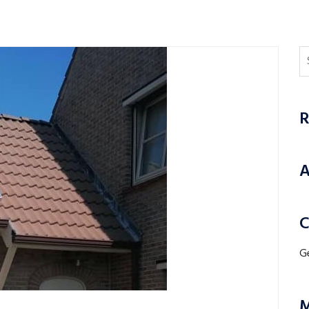
R
A
C
G
M