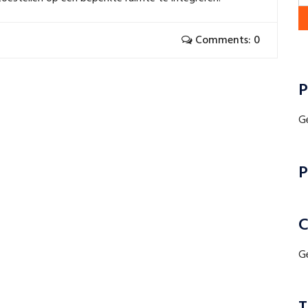
Comments: 0
P
G
P
C
G