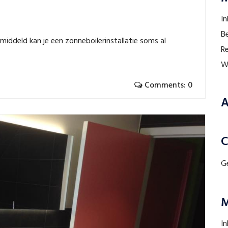
I
B
iddeld kan je een zonneboilerinstallatie soms al
R
W
Comments: 0
A
C
G
M
I