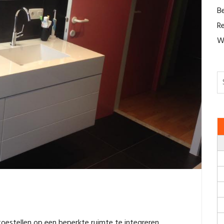
B
R
W
oestellen op een beperkte ruimte te integreren.