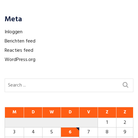
Meta
Inloggen
Berichten feed
Reacties feed
WordPress.org
M
D
W
D
V
Z
Z
1
2
3
4
5
6
7
8
9